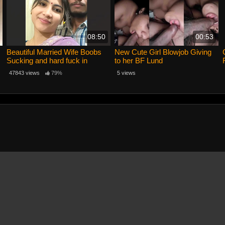
08:50
00:53
Beautiful Married Wife Boobs
New Cute Girl Blowjob Giving
Sucking and hard fuck in
to her BF Lund
Badroom
47843 views
79%
5 views