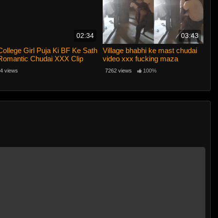
02:34
03:43
College Girl Puja Ki BF Ke Sath
Village bhabhi ke mast chudai
Romantic Chudai XXX Clip
video xxx fucking maza
4 views
7262 views
100%