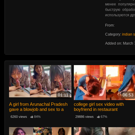
менее популярн
быструю обрабо
используются др
From:
Category:
indian 
Added on: March 
01:11
06:53
A girl from Arunachal Pradesh
college girl sex video with
gave a blowjob and sex to a
boyfriend in restaurant
horny desi tourist.
6260 views
84%
29886 views
67%