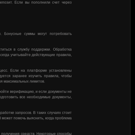
епозит. Если вы пополнили счет через
и. Бонусные суммы могут потребовать
титься в службу поддержки. Обработка
Всегда учитывайте действующие правила,
цесс. Если на платформе установлены
уется заранее изучить правила, чтобы
ия максимальных лимитов.
ройти верификацию, и если документы не
одготовить все необходимые документы,
работке запросов. В таких случаях стоит
й может помочь выяснить, когда проблема
ь получения средств. Некоторые способы