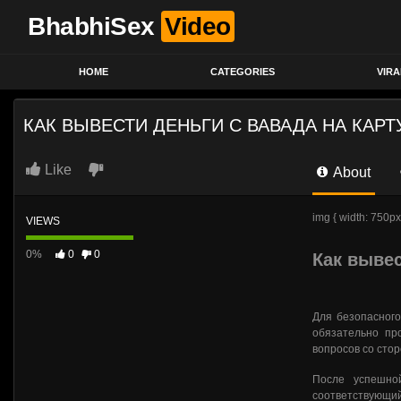
BhabhiSex
Video
HOME
CATEGORIES
VIR
КАК ВЫВЕСТИ ДЕНЬГИ С ВАВАДА НА КАРТ
Like
About
img { width: 750px
VIEWS
0%
0
0
Как вывес
Для безопасного
обязательно пр
вопросов со сто
После успешно
соответствующий