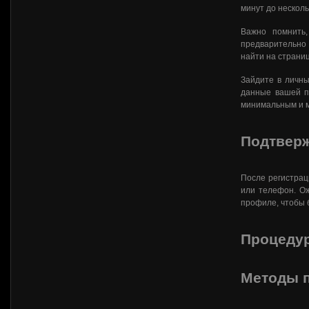
минут до несколь
Важно помнить,
предварительно 
найти на страни
Зайдите в личны
данные вашей пл
минимальным и
Подтверж
После регистрац
или телефон. Ож
профиле, чтобы 
Процеду
Методы п