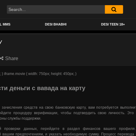
AL MMS
DESI BHABHI
DESI TEEN 18+
У
Share
; } iframe.movie { width: 750px; height: 450px; }
ти деньги с вавада на карту
 зачисления средств на свою банковскую карту, вам потребуется выполнит
ойдите процедуру верификации, чтобы подтвердить свою личность. Это
роны службы поддержки.
й проверки данных, перейдите в раздел финансов вашего профиля.
 вашим предпочтениям, и указать необходимую сумму. Процесс перевода 