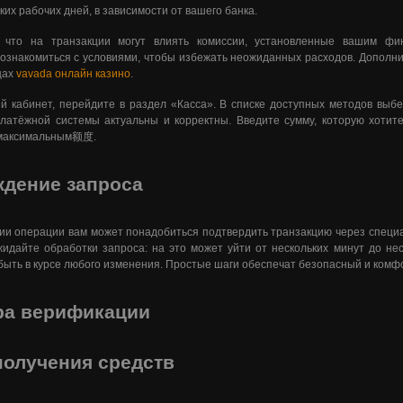
ких рабочих дней, в зависимости от вашего банка.
 что на транзакции могут влиять комиссии, установленные вашим фи
ознакомиться с условиями, чтобы избежать неожиданных расходов. Допол
цах
vavada онлайн казино
.
й кабинет, перейдите в раздел «Касса». В списке доступных методов выбе
атёжной системы актуальны и корректны. Введите сумму, которую хотите
 максимальным额度.
дение запроса
ии операции вам может понадобиться подтвердить транзакцию через специа
идайте обработки запроса: на это может уйти от нескольких минут до нес
быть в курсе любого изменения. Простые шаги обеспечат безопасный и комф
ра верификации
олучения средств