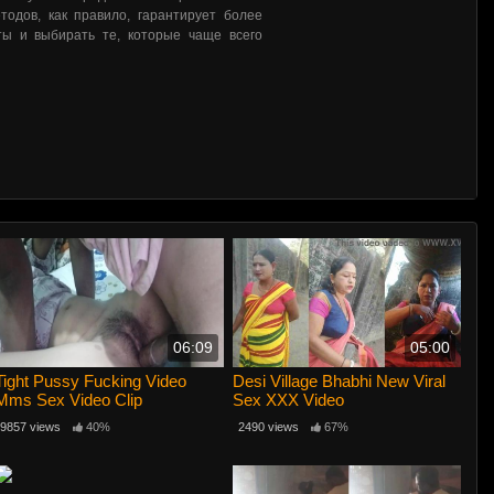
одов, как правило, гарантирует более
ты и выбирать те, которые чаще всего
06:09
05:00
Tight Pussy Fucking Video
Desi Village Bhabhi New Viral
Mms Sex Video Clip
Sex XXX Video
9857 views
40%
2490 views
67%