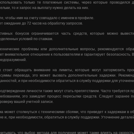
использовать только те платежные системы, через которые проводился д
льки, то и запрос на выплату нужно делать на них.
е, чтобы имя на счету совпадало с именем в профиле.
т ожидание до 72 часов на обработку запросов.
тивных бонусов ограничивается часть средств, которые можно вывест
деленных условий по ставкам.
технические проблемы или дополнительные вопросы, рекомендуется обра
ет внимательное отношение к пользователям и гарантирует безопасность. 
недоразумений.
х стоит обращать внимание на лимиты, которые могут затормозить про
 суммы перевода, это может вызвать дополнительные задержки. Рекоменд
анностей, и при необходимости обратиться в службу поддержки для уточнен
подтверждение личности также могут стать препятствием. Часто требуется п
ребованиям, это замедлит процесс пересылки средств. Следует заранее п
роверку вашей учетной записи.
а может столкнуться с техническими сбоями, что приведет к задержкам в об
ие и, при необходимости, обратиться в службу поддержки. Уточнение детале
учитывать, что выбор метода для получения может также влиять на скорост