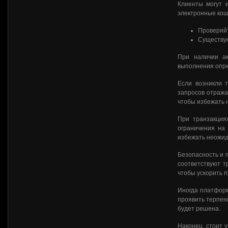
Клиенты могут 
электронные коше
Проверяйт
Существуе
При наличии ак
выполнения опре
Если возникли 
запросов отража
чтобы избежать 
При транзакция
ограничения на
избежать неожид
Безопасность и 
соответствуют т
чтобы ускорить п
Иногда платформ
проявить терпен
будет решена.
Наконец, стоит 