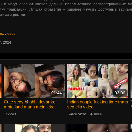
ы и могут обрабатываться дольше. Использование распространенных мет
тку транзакций. Лучшая стратегия – заранее изучить доступные вариан
угими игроками.
sex videos
7, 2024
01:44
03:06
Cute sexy bhabhi devar ke
Indian couple fucking time mms
mota land munh mein leke
sex clip video
blowjob
7 views
24691 views
100%